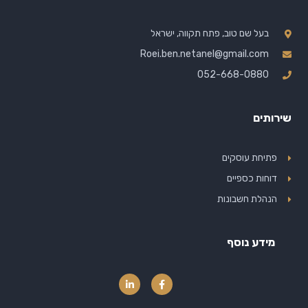
בעל שם טוב, פתח תקווה, ישראל
Roei.ben.netanel@gmail.com
052-668-0880
שירותים
פתיחת עוסקים
דוחות כספיים
הנהלת חשבונות
מידע נוסף
L
F
i
a
n
c
k
e