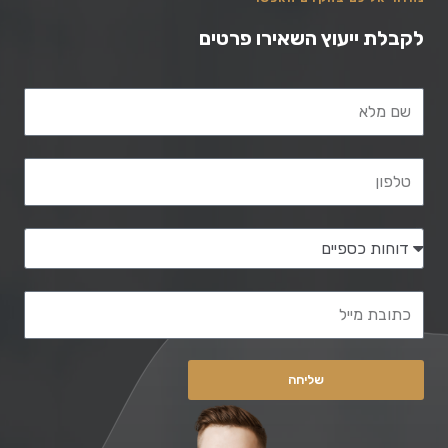
לקבלת ייעוץ השאירו פרטים
שם מלא
טלפון
השירות הנדרש
כתובת מייל
שליחה