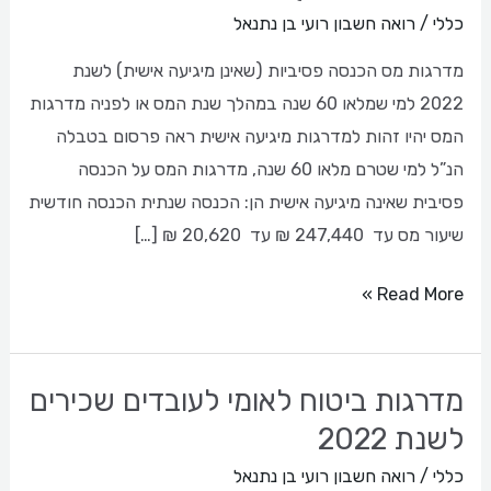
הכנסה
כללי
/
רואה חשבון רועי בן נתנאל
פסיביות
מדרגות מס הכנסה פסיביות (שאינן מיגיעה אישית) לשנת
(שאינן
2022 למי שמלאו 60 שנה במהלך שנת המס או לפניה מדרגות
מיגיעה
המס יהיו זהות למדרגות מיגיעה אישית ראה פרסום בטבלה
אישית)
הנ”ל למי שטרם מלאו 60 שנה, מדרגות המס על הכנסה
לשנת
פסיבית שאינה מיגיעה אישית הן: הכנסה שנתית הכנסה חודשית
2022
שיעור מס עד 247,440 ₪ עד 20,620 ₪ […]
Read More »
מדרגות ביטוח לאומי לעובדים שכירים
מדרגות
ביטוח
לשנת 2022
לאומי
כללי
/
רואה חשבון רועי בן נתנאל