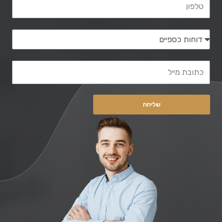
השירות הנדרש
כתובת מייל
שליחה